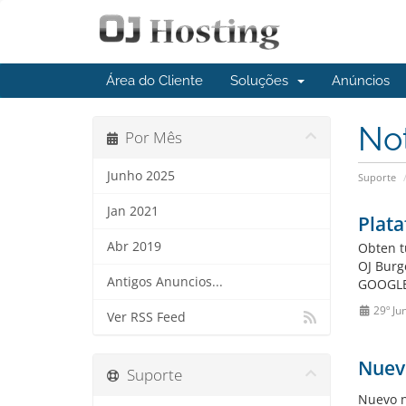
Área do Cliente
Soluções
Anúncios
No
Por Mês
Junho 2025
Suporte
Jan 2021
Plata
Abr 2019
Obten t
OJ Burge
Antigos Anuncios...
GOOGLE 
29º Ju
Ver RSS Feed
Nuev
Suporte
Nuevo 