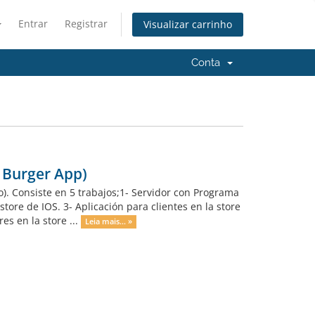
Entrar
Registrar
Visualizar carrinho
Conta
 Burger App)
). Consiste en 5 trabajos;1- Servidor con Programa
tore de IOS. 3- Aplicación para clientes en la store
s en la store ...
Leia mais... »