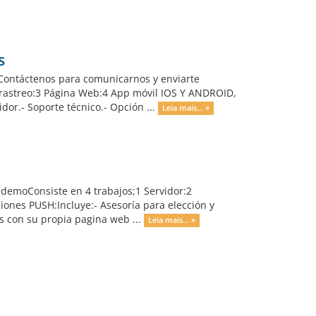
s
 Contáctenos para comunicarnos y enviarte
 rastreo:3 Página Web:4 App móvil IOS Y ANDROID,
idor.- Soporte técnico.- Opción ...
Leia mais... »
demoConsiste en 4 trabajos;1 Servidor:2
iones PUSH:Incluye:- Asesoría para elección y
es con su propia pagina web ...
Leia mais... »