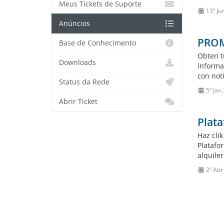
Meus Tickets de Suporte
13º Ju
Anúncios
PROM
Base de Conhecimento
Obten t
Downloads
informa
con noti
Status da Rede
5º Jan
Abrir Ticket
Plata
Haz cli
Platafo
alquile
2º Abr