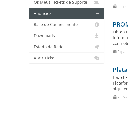
Os Meus Tickets de Suporte
13q Ju
Anúncios
PROM
Base de Conhecimento
Obten t
Downloads
informa
con noti
Estado da Rede
5q Jan
Abrir Ticket
Plata
Haz cli
Platafo
alquile
2e Ab