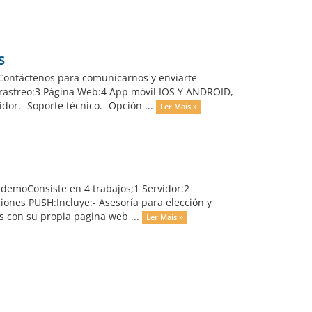
s
 Contáctenos para comunicarnos y enviarte
 rastreo:3 Página Web:4 App móvil IOS Y ANDROID,
idor.- Soporte técnico.- Opción ...
Ler Mais »
demoConsiste en 4 trabajos;1 Servidor:2
iones PUSH:Incluye:- Asesoría para elección y
es con su propia pagina web ...
Ler Mais »