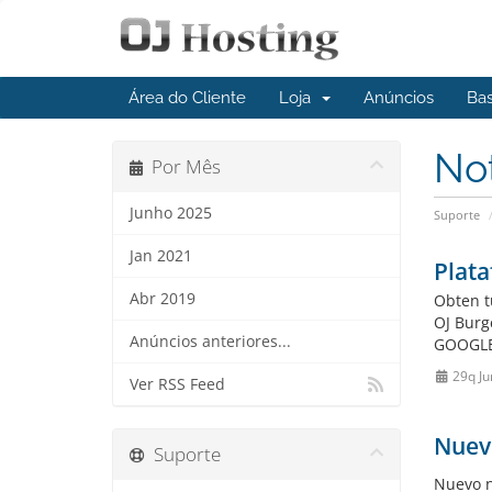
Área do Cliente
Loja
Anúncios
Ba
No
Por Mês
Junho 2025
Suporte
Jan 2021
Plata
Abr 2019
Obten t
OJ Burge
Anúncios anteriores...
GOOGLE 
29q Ju
Ver RSS Feed
Nuev
Suporte
Nuevo 