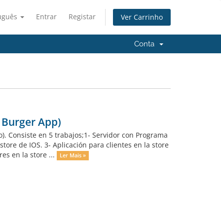
uguês
Entrar
Registar
Ver Carrinho
Conta
 Burger App)
). Consiste en 5 trabajos;1- Servidor con Programa
tore de IOS. 3- Aplicación para clientes en la store
s en la store ...
Ler Mais »