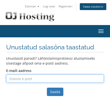
Estonian
Logi sisse
Registreeri
Vaata ostukorvi
Lülit
navig
Unustatud salasõna taastatud
Unustasid parooli? Lähtestamisprotsessi alustamiseks
sisestage allpool oma e-posti aadress.
E-maili aadress
Saada