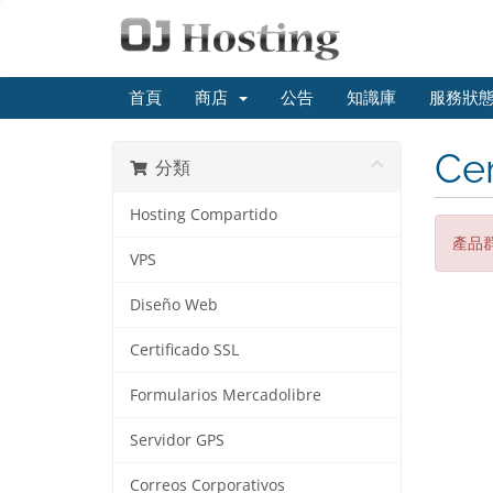
首頁
商店
公告
知識庫
服務狀
Cer
分類
Hosting Compartido
產品
VPS
Diseño Web
Certificado SSL
Formularios Mercadolibre
Servidor GPS
Correos Corporativos