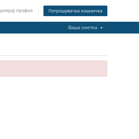
Креирај профил
Потрошувачка кошничка
Ваша сметка