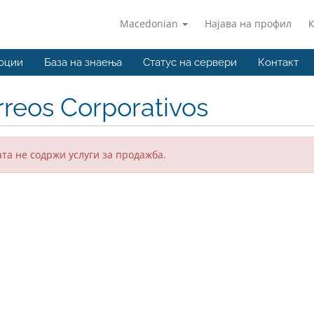
Macedonian
Најава на профил
оции
База на знаења
Статус на сервери
Контакт
reos Corporativos
та не содржи услуги за продажба.