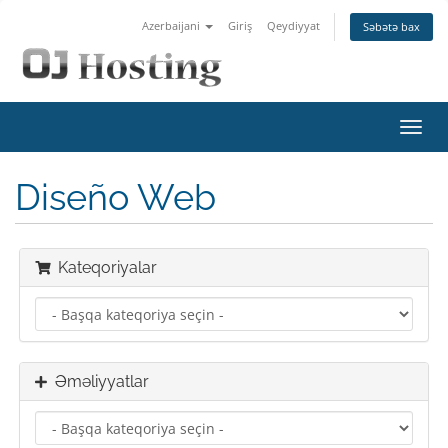
Azerbaijani
Giriş
Qeydiyyat
Səbətə bax
Naviq
keçid
Diseño Web
Kateqoriyalar
Əməliyyatlar