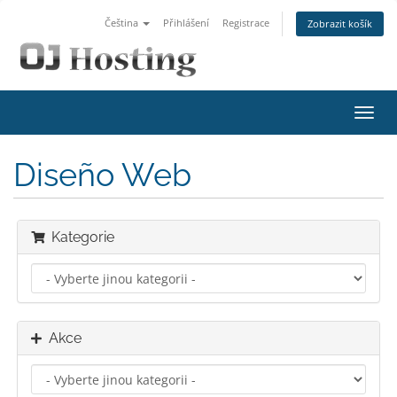
Čeština
Přihlášení
Registrace
Zobrazit košík
Přep
navig
Diseño Web
Kategorie
Akce