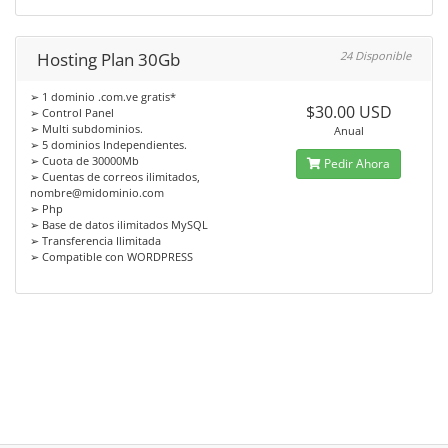
Hosting Plan 30Gb
24 Disponible
➢ 1 dominio .com.ve gratis*
$30.00 USD
➢ Control Panel
➢ Multi subdominios.
Anual
➢ 5 dominios Independientes.
➢ Cuota de 30000Mb
Pedir Ahora
➢ Cuentas de correos ilimitados,
nombre@midominio.com
➢ Php
➢ Base de datos ilimitados MySQL
➢ Transferencia Ilimitada
➢ Compatible con WORDPRESS