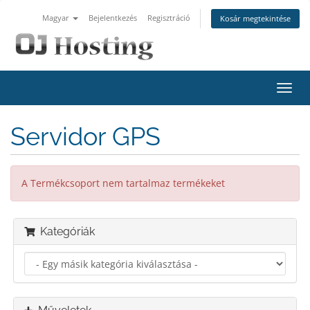
Magyar
Bejelentkezés
Regisztráció
Kosár megtekintése
Váltá
a
navig
Servidor GPS
A Termékcsoport nem tartalmaz termékeket
Kategóriák