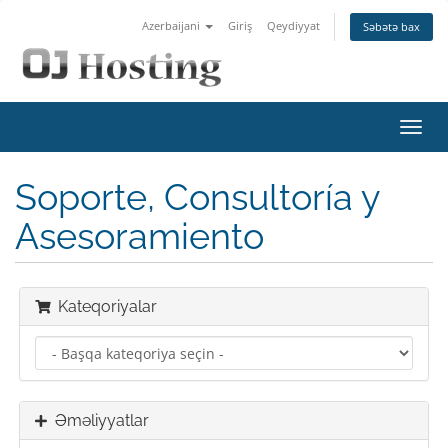
Azerbaijani
Giriş
Qeydiyyat
Səbətə bax
Naviq
keçid
Soporte, Consultoría y
Asesoramiento
Kateqoriyalar
Əməliyyatlar