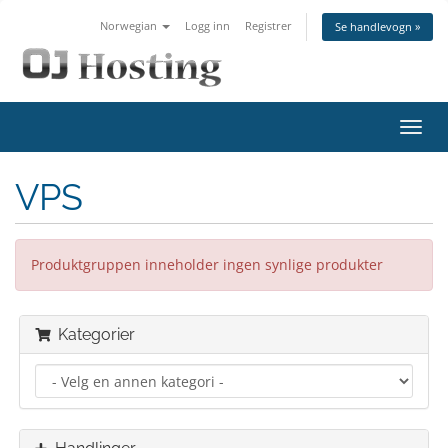
Norwegian
Logg inn
Registrer
Se handlevogn »
Bytt
navig
VPS
Produktgruppen inneholder ingen synlige produkter
Kategorier