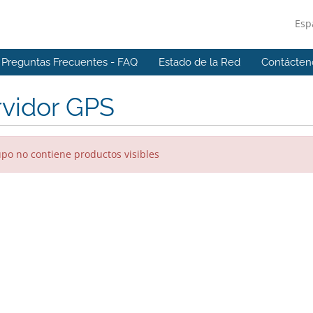
Esp
Preguntas Frecuentes - FAQ
Estado de la Red
Contácten
rvidor GPS
upo no contiene productos visibles