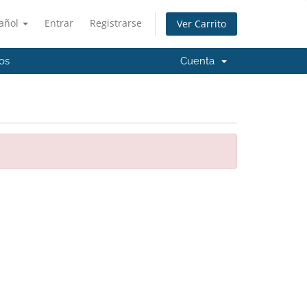
añol
Entrar
Registrarse
Ver Carrito
os
Cuenta