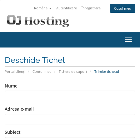
Română
Autentificare
Înregistrare
Coșul meu
Navi
Toggl
Deschide Tichet
Portal clienți
Contul meu
Tichete de suport
Trimite tichetul
Nume
Adresa e-mail
Subiect