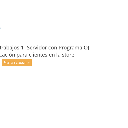
)
 trabajos;1- Servidor con Programa OJ
cación para clientes en la store
.
Читать далі »