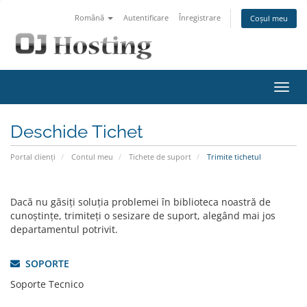
Română
Autentificare
Înregistrare
Coșul meu
Navi
Toggl
Deschide Tichet
Portal clienți
Contul meu
Tichete de suport
Trimite tichetul
Dacă nu găsiți soluția problemei în biblioteca noastră de
cunoștințe, trimiteți o sesizare de suport, alegând mai jos
departamentul potrivit.
SOPORTE
Soporte Tecnico