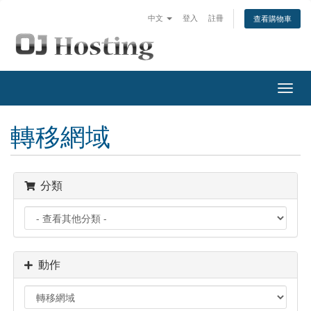
中文
登入
註冊
查看購物車
切
換
導
轉移網域
覽
分類
動作