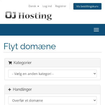
Dansk
Log ind
Registrer
Vis bestillingskurv
Skift
navig
Flyt domæne
Kategorier
Handlinger